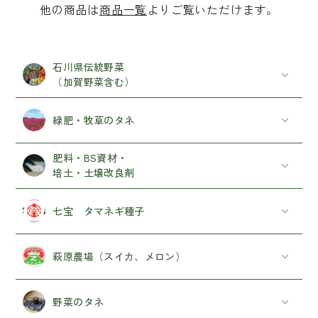
他の商品は
商品一覧
よりご覧いただけます。
野菜の球根 (種イモ含む)
草花の球根
農業（ガーデニング）資材
石川県伝統野菜
（加賀野菜含む）
私たちについて
緑肥・牧草のタネ
特集一覧
肥料・BS資材・
お知らせ・コラム
培土・土壌改良剤
ご利用ガイド
七宝 タマネギ種子
プライパシーポリシー
特定商取引に基づく表記
萩原農場（スイカ、メロン）
野菜のタネ