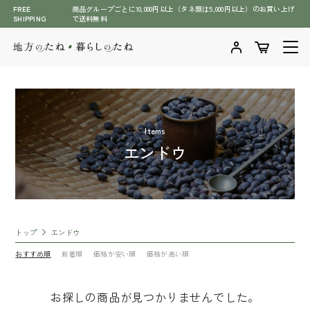
メ
FREE
商品グループごとに10,000円以上（タネ類は5,000円以上）のお買い上げ
SHIPPING
で送料無料
イ
ン
コ
ン
テ
ン
ツ
Items
商品一覧
に
エンドウ
ス
商品一覧へ
キ
石川県伝統野菜（加賀野菜含む）
ッ
全ての商品
プ
緑肥・牧草のタネ
トップ
エンドウ
肥料・BS資材・培土・土壌改良剤
七宝 タマネギ種子
おすすめ順
新着順
価格が安い順
価格が高い順
萩原農場（スイカ、メロン）
野菜のタネ
お探しの商品が見つかりませんでした。
草花のタネ