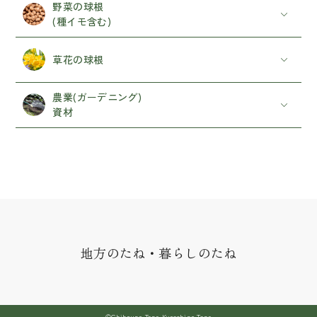
野菜の球根
(種イモ含む)
草花の球根
農業(ガーデニング)
資材
地方のたね・暮らしのたね
©Chihouno Tane Kurashino Tane