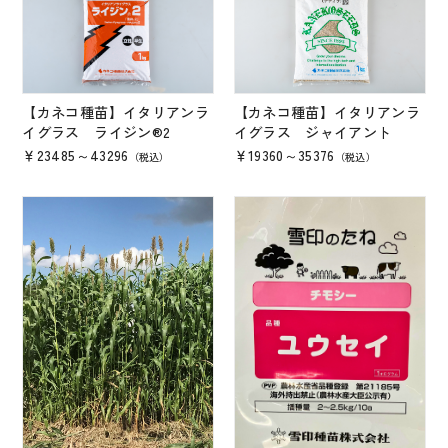
野菜の球根 (種イモ含む)
草花の球根
農業（ガーデニング）資材
【カネコ種苗】イタリアンラ
【カネコ種苗】イタリアンラ
私たちについて
イグラス ライジン®2
イグラス ジャイアント
￥23485～43296
￥19360～35376
（税込）
（税込）
特集一覧
お知らせ・コラム
ご利用ガイド
プライパシーポリシー
特定商取引に基づく表記