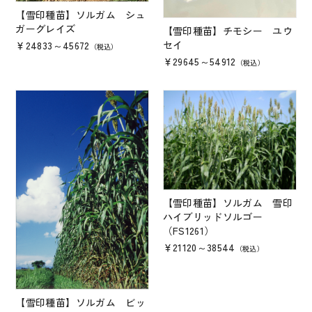
お問い合わせ
【雪印種苗】ソルガム シュ
ガーグレイズ
【雪印種苗】チモシー ユウ
セイ
￥24833～45672
（税込）
￥29645～54912
（税込）
【雪印種苗】ソルガム 雪印
ハイブリッドソルゴー
（FS1261）
￥21120～38544
（税込）
【雪印種苗】ソルガム ビッ