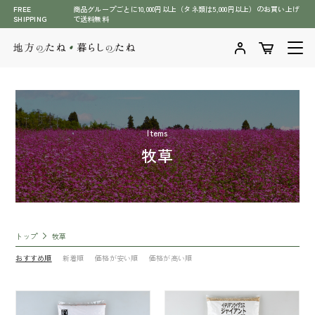
メ
FREE
商品グループごとに10,000円以上（タネ類は5,000円以上）のお買い上げ
SHIPPING
で送料無料
イ
ン
コ
ン
テ
ン
ツ
Items
商品一覧
に
牧草
ス
商品一覧へ
キ
石川県伝統野菜（加賀野菜含む）
ッ
全ての商品
プ
緑肥・牧草のタネ
トップ
牧草
肥料・BS資材・培土・土壌改良剤
七宝 タマネギ種子
おすすめ順
新着順
価格が安い順
価格が高い順
萩原農場（スイカ、メロン）
野菜のタネ
草花のタネ