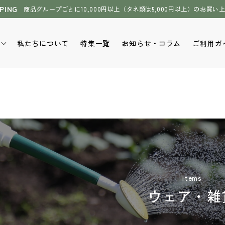
PPING
商品グループごとに10,000円以上（タネ類は5,000円以上）のお買い
私たちについて
特集一覧
お知らせ・コラム
ご利用ガ
石川県伝統野菜（加賀野
緑肥・牧草のタネ
肥料・BS資材
菜含む）
壌改良剤
Items
萩原農場（スイカ、メロ
野菜のタネ
草花のタネ
ウェア・雑
ン）