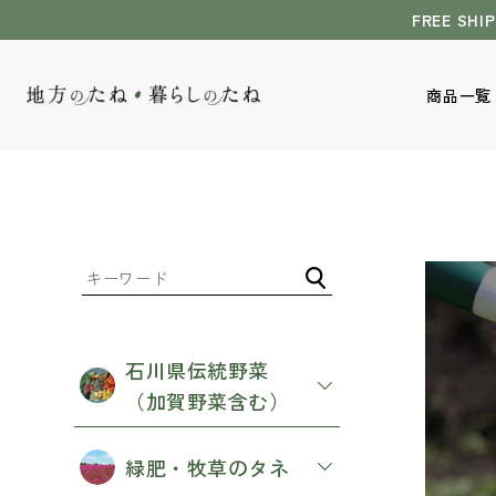
メ
FREE SHI
イ
ン
コ
商品一覧
ン
テ
ン
ツ
に
ス
キ
Items
ッ
商品一覧
プ
石川県伝統野菜
（加賀野菜含む）
商品一覧へ
緑肥・牧草のタネ