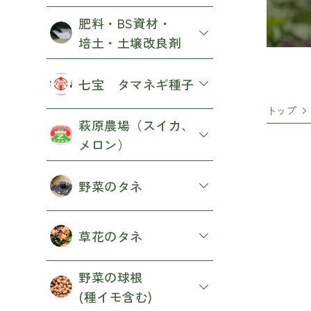
肥料・BS資材・
培土・土壌改良剤
七宝 タマネギ種子
トップ
萩原農場（スイカ、
メロン）
野菜のタネ
草花のタネ
野菜の球根
(種イモ含む)