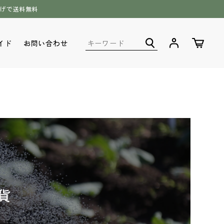
上げで送料無料
イド
お問い合わせ
・培土・土
七宝 タマネギ種子
野菜の球根 (種イモ含む)
貨