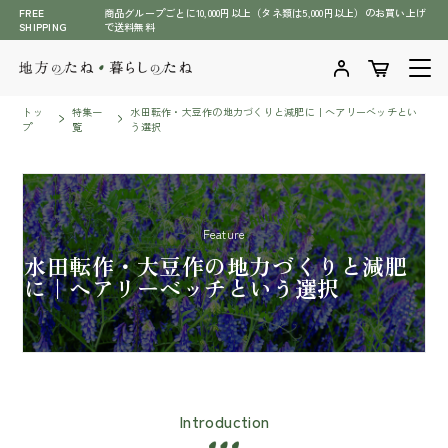
メ
FREE
商品グループごとに10,000円以上（タネ類は5,000円以上）のお買い上げ
SHIPPING
で送料無料
イ
ン
コ
ン
トッ
特集一
水田転作・大豆作の地力づくりと減肥に｜ヘアリーベッチとい
プ
覧
う選択
テ
ン
ツ
商品一覧
に
ス
Feature
商品一覧へ
水田転作・大豆作の地力づくりと減肥
キ
石川県伝統野菜（加賀野菜含む）
に｜ヘアリーベッチという選択
ッ
全ての商品
プ
緑肥・牧草のタネ
肥料・BS資材・培土・土壌改良剤
七宝 タマネギ種子
萩原農場（スイカ、メロン）
野菜のタネ
Introduction
草花のタネ