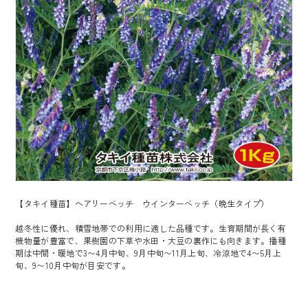
【タキイ種苗】ヘアリーベッチ ウインターベッチ（晩生タイプ）
越冬性に優れ、積雪地帯での利用に適した品種です。生育期間が長く有
機物量が豊富で、果樹園の下草や水田・大豆の裏作にも向きます。播種
期は中間・暖地で3〜4月中旬、9月中旬〜11月上旬、冷涼地で4〜5月上
旬、9〜10月中旬が目安です。