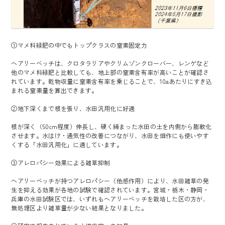
①マメ科緑肥の中でもトップクラスの窒素固定力
ヘアリーベッチは、クロタラリアやクリムゾンクローバー、レンゲなど
他のマメ科緑肥と比較しても、地上部の窒素含有率が高いことが確認さ
れています。乾物収量に窒素含有率を乗じることで、10aあたりにすき込
まれる窒素量を算出できます。
②地下深くまで根を張り、水田汎用化に好適
根が深く（50cm程度）伸長し、硬く締まった水田の土を内側から膨軟化
させます。水はけ・通気性の改善につながり、水田を畑作にも使いやす
くする「水田汎用化」に適しています。
③アレロパシー効果による雑草抑制
ヘアリーベッチが持つアレロパシー（他感作用）により、水田雑草の発
生を抑える効果が各地の試験で確認されています。宮城・栃木・静岡・
兵庫の水田試験区では、いずれもヘアリーベッチを栽培した区の方が、
無処理区より雑草量が少ない結果となりました。