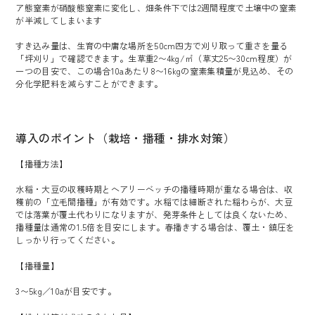
ア態窒素が硝酸態窒素に変化し、畑条件下では2週間程度で土壌中の窒素
が半減してしまいます
すき込み量は、生育の中庸な場所を50cm四方で刈り取って重さを量る
「坪刈り」で確認できます。生草重2〜4kg/㎡（草丈25〜30cm程度）が
一つの目安で、この場合10aあたり8〜16kgの窒素集積量が見込め、その
分化学肥料を減らすことができます。
導入のポイント（栽培・播種・排水対策）
【播種方法】
水稲・大豆の収穫時期とヘアリーベッチの播種時期が重なる場合は、収
穫前の「立毛間播種」が有効です。水稲では細断された稲わらが、大豆
では落葉が覆土代わりになりますが、発芽条件としては良くないため、
播種量は通常の1.5倍を目安にします。春播きする場合は、覆土・鎮圧を
しっかり行ってください。
【播種量】
3〜5kg／10aが目安です。