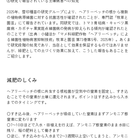
④研究で報告されている土壌病害への知見
2025年、雪印種苗の研究グループにより、ヘアリーベッチの根から複数
の植物病原細菌に対する抗菌活性が確認されたことが、専門誌「牧草と
園芸」にて報告されています。同研究では、トマト青枯病・キャベツ黒
腐病・カボチャ果実斑点細菌病の発病が抑えられる傾向が確認されたと
のことです（出典：小鑓ほか「マメ科緑肥作物「ヘアリーベッチ」によ
る細菌性植物病害抑制技術」牧草と園芸 第73巻第5号、2025年）。あくま
で研究段階の知見であり、当店として効果を保証するものではありませ
んが、緑肥としての土づくり効果に加えて、こうした報告もあることを
ご紹介します。
減肥のしくみ
ヘアリーベッチの根に共生する根粒菌が空気中の窒素を固定し、すき込
むことでその窒素が土壌に還元されます。ポイントはすき込みから入水
までのタイミングです。
〇すき込み後、ヘアリーベッチが吸収していた窒素はまずアンモニア態
窒素に変わります
〇7〜10日ほどで入水・田植えを行えば、アンモニア態窒素のまま水田に
残り、稲の肥料として働きます
〇逆に、すき込みから入水まで2〜3週間以上空いてしまうと、アンモニ