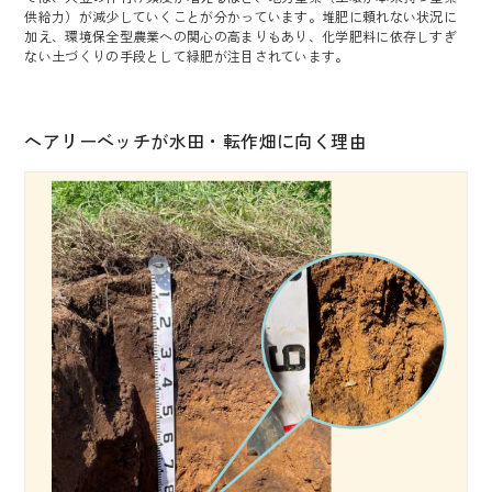
供給力）が減少していくことが分かっています。堆肥に頼れない状況に
お問い合わせ
加え、環境保全型農業への関心の高まりもあり、化学肥料に依存しすぎ
ない土づくりの手段として緑肥が注目されています。
ヘアリーベッチが水田・転作畑に向く理由