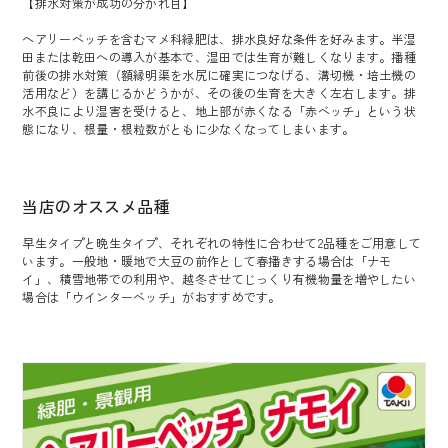
【排水対策が成功の分かれ目】
ヘアリーベッチを含むマメ科緑肥は、排水良好な条件を好みます。半湿
田または乾田への導入が基本で、湿田では生育が難しくなります。播種
前後の排水対策（額縁明渠を水尻に確実につなげる、溝切機・培土機の
活用など）を講じるかどうかが、その後の生育を大きく左右します。排
水不良により湿害を受けると、地上部が赤くなる「赤ベッチ」という状
態になり、根量・根粒数がともに少なくなってしまいます。
当店のオススメ品種
早生タイプと晩生タイプ、それぞれの特性に合わせて2品種をご用意して
います。一般地・暖地で大豆の前作として春播きする場合は「ナモ
イ」、積雪地帯での利用や、越冬させてじっくり有機物量を増やしたい
場合は「ウインターベッチ」がおすすめです。