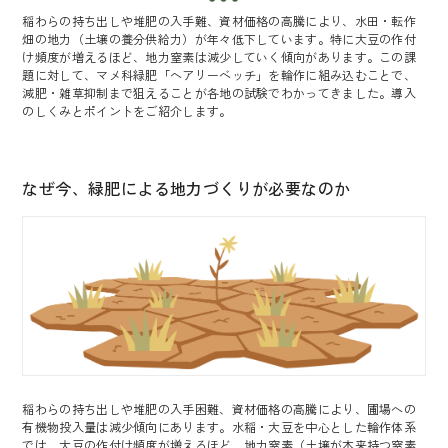
稲わらの持ち出しや堆肥の入手難、資材価格の高騰により、水田・転作
野菜の球根 (種イモ含む)
畑の地力（土壌の養分供給力）が年々低下しています。特に大豆の作付
草花の球根
け頻度が増えるほど、地力窒素は減少していく傾向があります。この課
農業（ガーデニング）資材
題に対して、マメ科緑肥「ヘアリーベッチ」を輪作に組み込むことで、
減肥・雑草抑制まで狙えることが各地の試験でわかってきました。導入
のしくみとポイントをご紹介します。
私たちについて
特集一覧
なぜ今、緑肥による地力づくりが必要なのか
お知らせ・コラム
ご利用ガイド
プライパシーポリシー
特定商取引に基づく表記
稲わらの持ち出しや堆肥の入手困難、資材価格の高騰により、圃場への
有機物投入量は減少傾向にあります。水稲・大豆を中心とした輪作体系
では、大豆の作付け頻度が増えるほど、地力窒素（土壌が本来持つ窒素